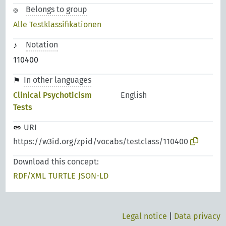
Belongs to group
Alle Testklassifikationen
Notation
110400
In other languages
Clinical Psychoticism
English
Tests
URI
https://w3id.org/zpid/vocabs/testclass/110400
Download this concept:
RDF/XML
TURTLE
JSON-LD
Legal notice
|
Data privacy