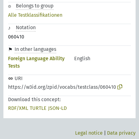
Belongs to group
Alle Testklassifikationen
Notation
060410
In other languages
Foreign Language Ability
English
Tests
URI
https://w3id.org/zpid/vocabs/testclass/060410
Download this concept:
RDF/XML
TURTLE
JSON-LD
Legal notice
|
Data privacy