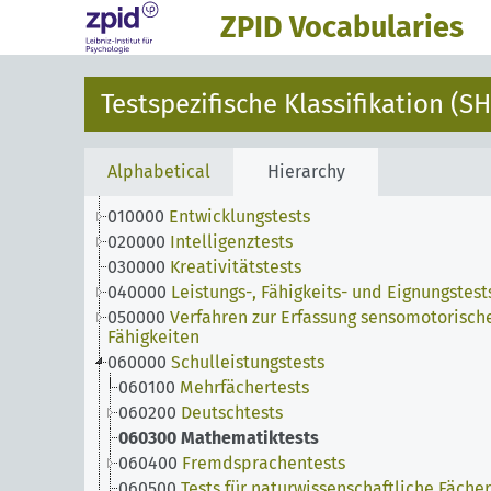
ZPID Vocabularies
Testspezifische Klassifikation (SH
Alphabetical
Hierarchy
010000
Entwicklungstests
020000
Intelligenztests
030000
Kreativitätstests
040000
Leistungs-, Fähigkeits- und Eignungstest
050000
Verfahren zur Erfassung sensomotorisch
Fähigkeiten
060000
Schulleistungstests
060100
Mehrfächertests
060200
Deutschtests
060300
Mathematiktests
060400
Fremdsprachentests
060500
Tests für naturwissenschaftliche Fächer