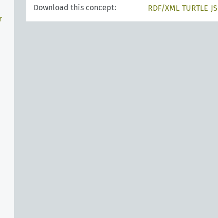
Download this concept:
RDF/XML
TURTLE
J
r