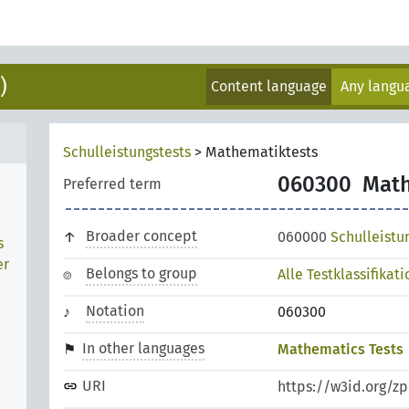
)
Content language
Any lang
Schulleistungstests
>
Mathematiktests
060300
Math
Preferred term
Broader concept
060000
Schulleistu
s
er
Belongs to group
Alle Testklassifikat
Notation
060300
In other languages
Mathematics Tests
URI
https://w3id.org/z