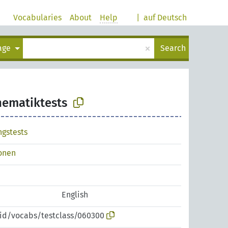
Vocabularies
About
Help
|
auf Deutsch
×
uage
Search
ematiktests
ngstests
ionen
English
pid/vocabs/testclass/060300