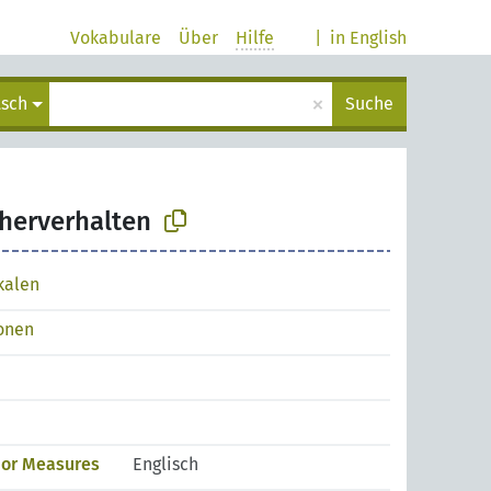
Vokabulare
Über
Hilfe
|
in English
×
tsch
Suche
eherverhalten
kalen
ionen
ior Measures
Englisch