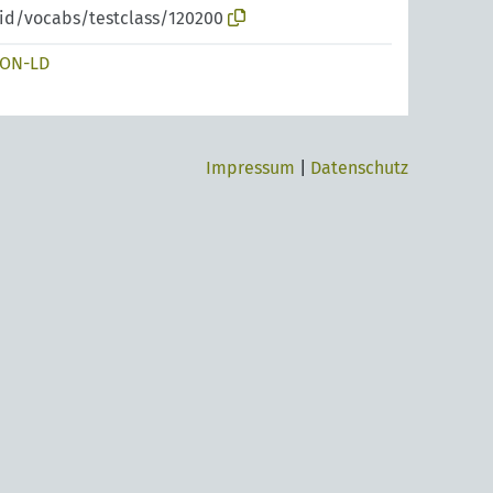
pid/vocabs/testclass/120200
SON-LD
Impressum
|
Datenschutz