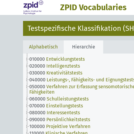
ZPID Vocabularies
Testspezifische Klassifikation (SH
Alphabetisch
Hierarchie
010000
Entwicklungstests
020000
Intelligenztests
030000
Kreativitätstests
040000
Leistungs-, Fähigkeits- und Eignungstest
050000
Verfahren zur Erfassung sensomotorisch
Fähigkeiten
060000
Schulleistungstests
070000
Einstellungstests
080000
Interessentests
090000
Persönlichkeitstests
100000
Projektive Verfahren
110000
Klinische Verfahren