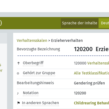
)
Sprache der Inhalte
Deu
Verhaltensskalen
>
Erzieherverhalten
120200
Erzi
Bevorzugte Bezeichnung
Oberbegriff
120000
Verhaltenss
s
er
Gehört zur Gruppe
Alle Testklassifikat
Bearbeitungshinweis
Gendering prüfen
Notation
120200
In anderen Sprachen
Childrearing Behav