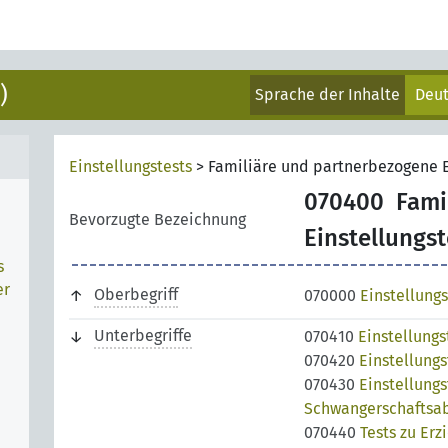
)
Sprache der Inhalte
Deu
Einstellungstests
>
Familiäre und partnerbezogene E
070400
Fami
Bevorzugte Bezeichnung
Einstellungst
s
er
Oberbegriff
070000
Einstellungs
Unterbegriffe
070410
Einstellungs
070420
Einstellungs
070430
Einstellungs
Schwangerschaftsa
070440
Tests zu Erz