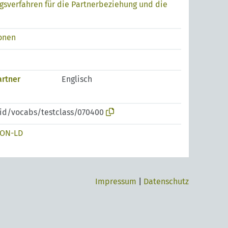
sverfahren für die Partnerbeziehung und die
ionen
rtner
Englisch
pid/vocabs/testclass/070400
SON-LD
Impressum
|
Datenschutz