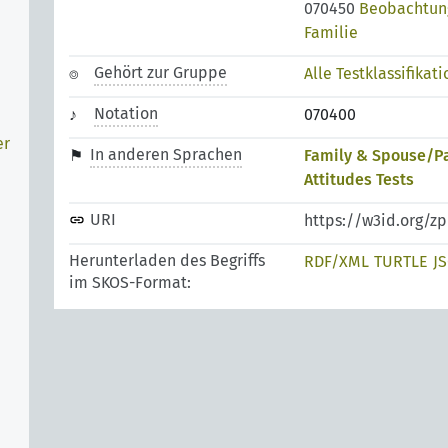
070450
Beobachtung
Familie
d
Gehört zur Gruppe
Alle Testklassifikat
Notation
070400
er
In anderen Sprachen
Family & Spouse/Pa
Attitudes Tests
URI
https://w3id.org/z
Herunterladen des Begriffs
RDF/XML
TURTLE
J
im SKOS-Format: