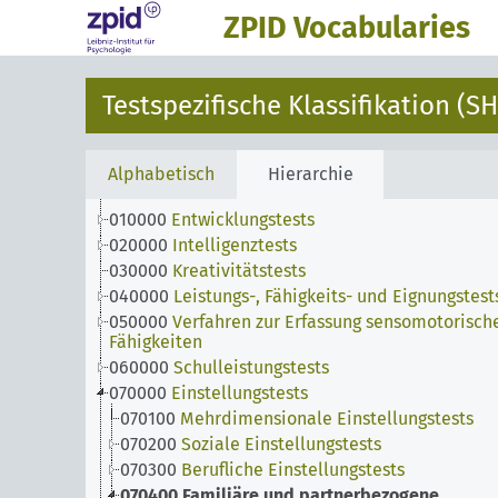
ZPID Vocabularies
Testspezifische Klassifikation (SH
Alphabetisch
Hierarchie
010000
Entwicklungstests
020000
Intelligenztests
030000
Kreativitätstests
040000
Leistungs-, Fähigkeits- und Eignungstest
050000
Verfahren zur Erfassung sensomotorisch
Fähigkeiten
060000
Schulleistungstests
070000
Einstellungstests
070100
Mehrdimensionale Einstellungstests
070200
Soziale Einstellungstests
070300
Berufliche Einstellungstests
070400
Familiäre und partnerbezogene