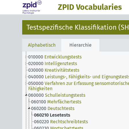
ZPID Vocabularies
Testspezifische Klassifikation (SH
Alphabetisch
Hierarchie
010000
Entwicklungstests
020000
Intelligenztests
030000
Kreativitätstests
040000
Leistungs-, Fähigkeits- und Eignungstest
050000
Verfahren zur Erfassung sensomotorisch
Fähigkeiten
060000
Schulleistungstests
060100
Mehrfächertests
060200
Deutschtests
060210
Lesetests
060220
Rechtschreibtests
060230
Wortschatztests