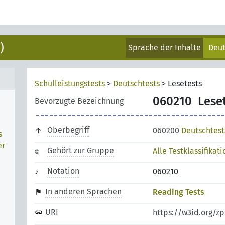
)
Sprache der Inhalte
Deu
Schulleistungstests
>
Deutschtests
>
Lesetests
060210
Lese
Bevorzugte Bezeichnung
Oberbegriff
060200
Deutschtest
s
er
Gehört zur Gruppe
Alle Testklassifikat
Notation
060210
In anderen Sprachen
Reading Tests
URI
https://w3id.org/z