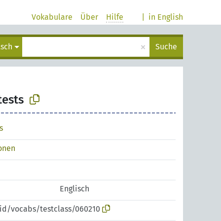
Vokabulare
Über
Hilfe
|
in English
×
tsch
Suche
tests
s
ionen
Englisch
pid/vocabs/testclass/060210