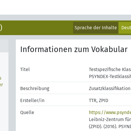
)
Sprache der Inhalte
Deu
Informationen zum Vokabular
Titel
Testspezifische Klas
PSYNDEX-Testklassif
s
er
Beschreibung
Zusatzklassifikation
Ersteller/in
TTR, ZPID
Quelle
https://www.psynd
Leibniz-Zentrum fü
(ZPID). (2016). PSY