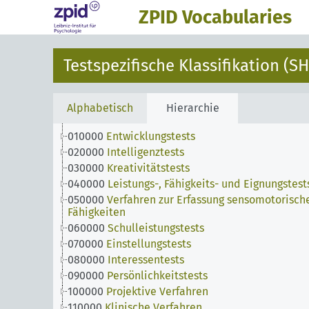
ZPID Vocabularies
Testspezifische Klassifikation (SH
Alphabetisch
Hierarchie
010000
Entwicklungstests
020000
Intelligenztests
030000
Kreativitätstests
040000
Leistungs-, Fähigkeits- und Eignungstest
050000
Verfahren zur Erfassung sensomotorisch
Fähigkeiten
060000
Schulleistungstests
070000
Einstellungstests
080000
Interessentests
090000
Persönlichkeitstests
100000
Projektive Verfahren
110000
Klinische Verfahren