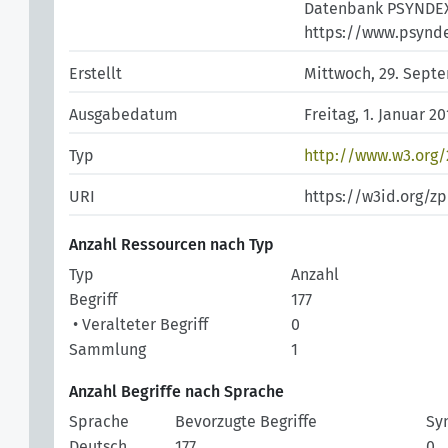
Datenbank PSYNDEX (Li
https://www.psynd
Erstellt
Mittwoch, 29. Sept
Ausgabedatum
Freitag, 1. Januar 2
Typ
http://www.w3.org
URI
https://w3id.org/z
Anzahl Ressourcen nach Typ
Typ
Anzahl
Begriff
177
• Veralteter Begriff
0
Sammlung
1
Anzahl Begriffe nach Sprache
Sprache
Bevorzugte Begriffe
Sy
Deutsch
177
0