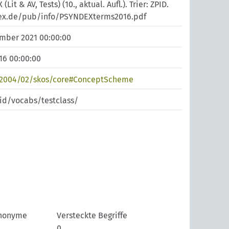
t & AV, Tests) (10., aktual. Aufl.). Trier: ZPID.
ex.de/pub/info/PSYNDEXterms2016.pdf
ember 2021 00:00:00
016 00:00:00
/2004/02/skos/core#ConceptScheme
pid/vocabs/testclass/
nonyme
Versteckte Begriffe
0