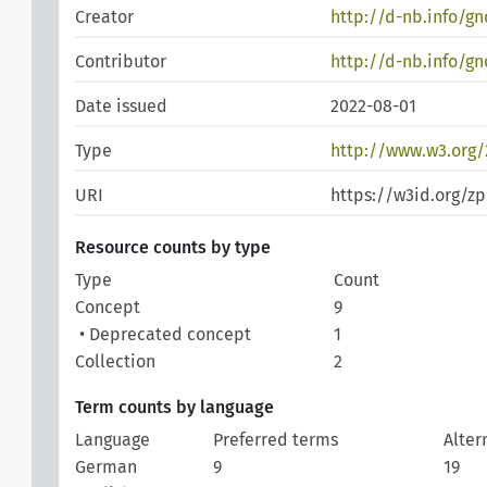
Creator
http://d-nb.info/g
Contributor
http://d-nb.info/g
Date issued
2022-08-01
Type
http://www.w3.org
URI
https://w3id.org/z
Resource counts by type
Type
Count
Concept
9
• Deprecated concept
1
Collection
2
Term counts by language
Language
Preferred terms
Alter
German
9
19