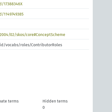
nd/17388346X
nd/1149749385
/2004/02/skos/core#ConceptScheme
pid/vocabs/roles/ContributorRoles
nate terms
Hidden terms
0