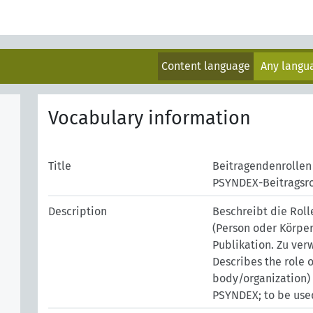
Content language
Any lang
Vocabulary information
Title
Beitragendenrollen
PSYNDEX-Beitragsro
Description
Beschreibt die Roll
(Person oder Körper
Publikation. Zu ver
Describes the role 
body/organization) 
PSYNDEX; to be used