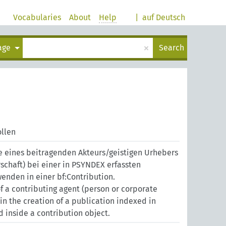
Vocabularies
About
Help
|
auf Deutsch
×
uage
Search
llen
e eines beitragenden Akteurs/geistigen Urhebers
schaft) bei einer in PSYNDEX erfassten
wenden in einer bf:Contribution.
of a contributing agent (person or corporate
in the creation of a publication indexed in
 inside a contribution object.