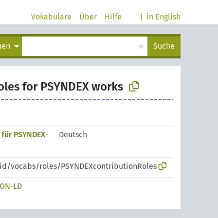
Vokabulare
Über
Hilfe
|
in English
×
chen
Suche
roles for PSYNDEX works
 für PSYNDEX-
Deutsch
pid/vocabs/roles/PSYNDEXcontributionRoles
SON-LD