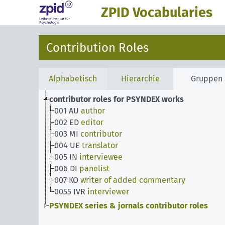
ZPID Vocabularies
Contribution Roles
Alphabetisch
Hierarchie
Gruppen
contributor roles for PSYNDEX works
001 AU
author
002 ED
editor
003 MI
contributor
004 UE
translator
005 IN
interviewee
006 DI
panelist
007 KO
writer of added commentary
0055 IVR
interviewer
PSYNDEX series & jornals contributor roles