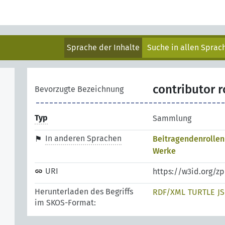
Sprache der Inhalte
Suche in allen Spra
contributor 
Bevorzugte Bezeichnung
Typ
Sammlung
In anderen Sprachen
Beitragendenrollen
Werke
URI
https://w3id.org/z
Herunterladen des Begriffs
RDF/XML
TURTLE
J
im SKOS-Format: