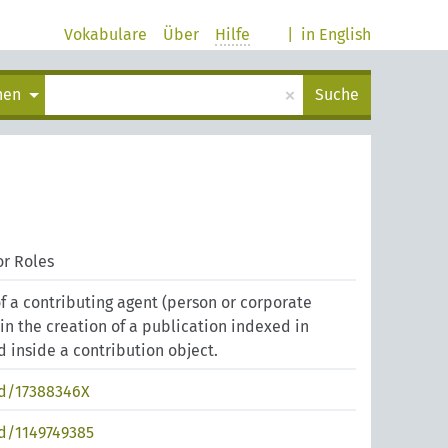
Vokabulare
Über
Hilfe
|
in English
×
chen
Suche
r Roles
of a contributing agent (person or corporate
in the creation of a publication indexed in
 inside a contribution object.
nd/17388346X
nd/1149749385