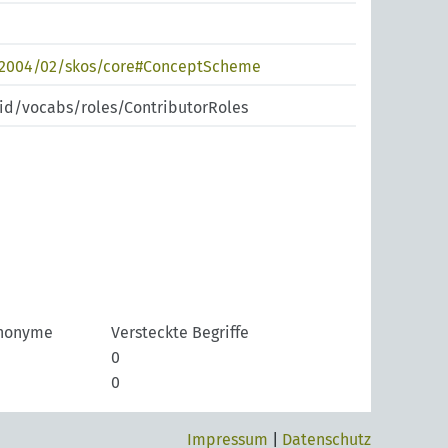
/2004/02/skos/core#ConceptScheme
pid/vocabs/roles/ContributorRoles
nonyme
Versteckte Begriffe
0
0
Impressum
|
Datenschutz