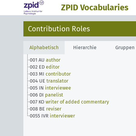
ZPID Vocabularies
Contribution Roles
Alphabetisch
Hierarchie
Gruppen
001 AU
author
002 ED
editor
003 MI
contributor
004 UE
translator
005 IN
interviewee
006 DI
panelist
007 KO
writer of added commentary
008 BE
reviser
0055 IVR
interviewer