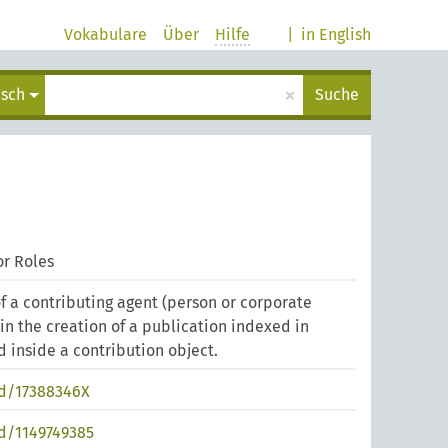
Vokabulare
Über
Hilfe
|
in English
×
isch
Suche
r Roles
of a contributing agent (person or corporate
in the creation of a publication indexed in
 inside a contribution object.
nd/17388346X
nd/1149749385