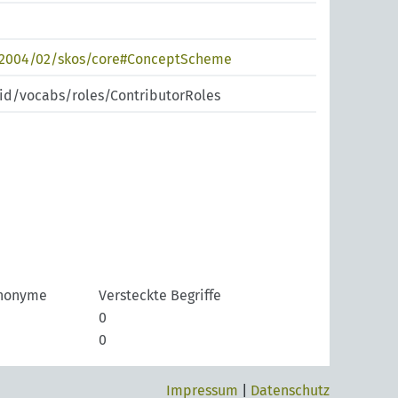
/2004/02/skos/core#ConceptScheme
pid/vocabs/roles/ContributorRoles
nonyme
Versteckte Begriffe
0
0
Impressum
|
Datenschutz