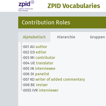
ZPID Vocabularies
Contribution Roles
Alphabetisch
Hierarchie
Gruppen
001 AU
author
002 ED
editor
003 MI
contributor
004 UE
translator
005 IN
interviewee
006 DI
panelist
007 KO
writer of added commentary
008 BE
reviser
0055 IVR
interviewer