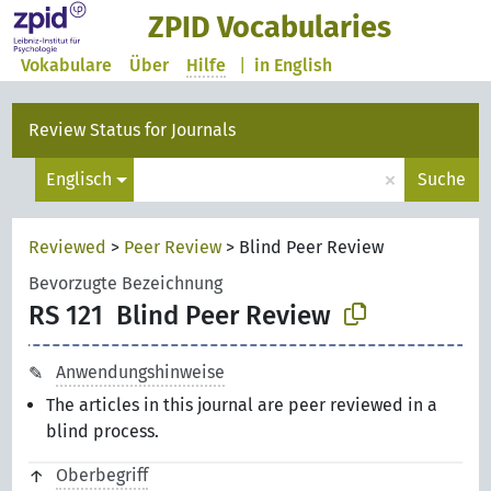
ZPID Vocabularies
Vokabulare
Über
Hilfe
|
in English
Review Status for Journals
×
Englisch
Suche
Reviewed
>
Peer Review
>
Blind Peer Review
Bevorzugte Bezeichnung
RS 121
Blind Peer Review
Anwendungshinweise
The articles in this journal are peer reviewed in a
blind process.
Oberbegriff