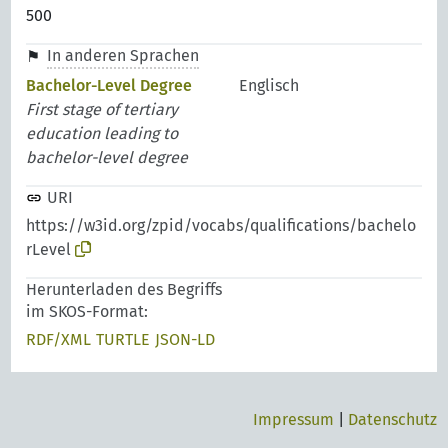
500
In anderen Sprachen
Bachelor-Level Degree
Englisch
First stage of tertiary
education leading to
bachelor-level degree
URI
https://w3id.org/zpid/vocabs/qualifications/bachelo
rLevel
Herunterladen des Begriffs
im SKOS-Format:
RDF/XML
TURTLE
JSON-LD
Impressum
|
Datenschutz