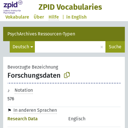
ZPID Vocabularies
Vokabulare
Über
Hilfe
|
in English
PsychArchives Ressourcen-Typen
×
Deutsch
Suche
Bevorzugte Bezeichnung
Forschungsdaten
Notation
576
In anderen Sprachen
Research Data
Englisch