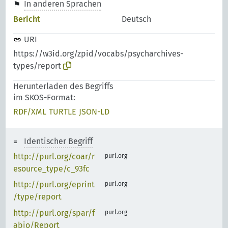
In anderen Sprachen
Bericht
Deutsch
URI
https://w3id.org/zpid/vocabs/psycharchives-
types/report
Herunterladen des Begriffs
im SKOS-Format:
RDF/XML
TURTLE
JSON-LD
Identischer Begriff
http://purl.org/coar/r
purl.org
esource_type/c_93fc
http://purl.org/eprint
purl.org
/type/report
http://purl.org/spar/f
purl.org
abio/Report