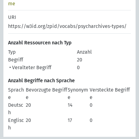
me
URI
https://w3id.org/zpid/vocabs/psycharchives-types/
Anzahl Ressourcen nach Typ
Typ
Anzahl
Begriff
20
• Veralteter Begriff
0
Anzahl Begriffe nach Sprache
Sprach
Bevorzugte Begriff
Synonym
Versteckte Begriff
e
e
e
e
Deutsc
20
14
0
h
Englisc
20
17
0
h