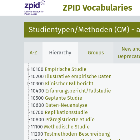
ZPID Vocabularies
Studientypen/Methoden (CM) - a
New an
A-Z
Hierarchy
Groups
Deprecat
10100
Empirische Studie
10200
Illustrative empirische Daten
10300
Klinischer Fallbericht
10400
Erfahrungsbericht/Fallstudie
10500
Geplante Studie
10600
Daten-Neuanalyse
10700
Replikationsstudie
10800
Präregistrierte Studie
11100
Methodische Studie
11200
Testmethoden-Beschreibung