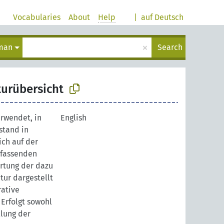
Vocabularies
About
Help
|
auf Deutsch
×
man
Search
turübersicht
erwendet, in
English
stand in
ch auf der
mfassenden
rtung der dazu
tur dargestellt
rative
 Erfolgt sowohl
llung der