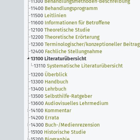
11300
Behandlungsmethoden-Beschreibung
11400
Behandlungsprogramm
11500
Leitlinien
11600
Informationen für Betroffene
12100
Theoretische Studie
12200
Theoretische Erörterung
12300
Terminologischer/konzeptioneller Beitrag
12400
Fachliche Stellungnahme
13100
Literaturübersicht
13110
Systematische Literaturübersicht
13200
Überblick
13300
Handbuch
13400
Lehrbuch
13500
Selbsthilfe-Ratgeber
13600
Audiovisuelles Lehrmedium
14100
Kommentar
14200
Errata
14300
Buch-/Medienrezension
15100
Historische Studie
15200
Biographie