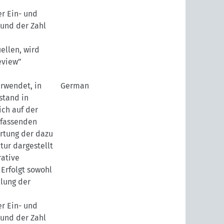
r Ein- und
 und der Zahl
ellen, wird
eview”
erwendet, in
German
stand in
ch auf der
mfassenden
rtung der dazu
tur dargestellt
rative
 Erfolgt sowohl
llung der
r Ein- und
 und der Zahl