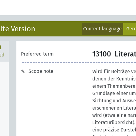
lte Version
Content language
Ger
d
13100
Litera
Preferred term
ed
Scope note
Wird für Beiträge v
denen der Kenntnis
einem Themenberei
Grundlage einer u
Sichtung und Auswe
erschienenen Litera
wird (etwa eine nar
Literaturübersicht).
eine präzise Darste