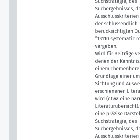
Suchstrategie, des
Suchergebnisses, de
Ausschlusskriterien
der schlussendlich
berücksichtigten Qu
“13110 systematic r
vergeben.
Wird für Beiträge v
denen der Kenntnis
einem Themenberei
Grundlage einer u
Sichtung und Auswe
erschienenen Litera
wird (etwa eine nar
Literaturübersicht).
eine präzise Darste
Suchstrategie, des
Suchergebnisses, de
Ausschlusskriterien