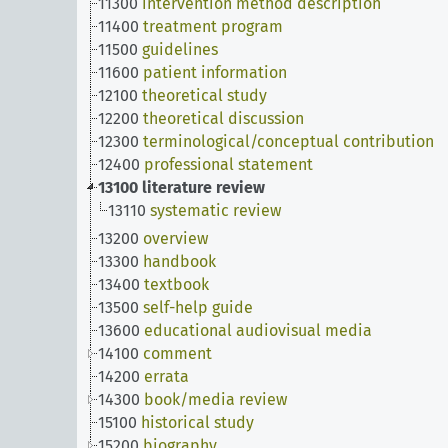
11300
intervention method description
11400
treatment program
11500
guidelines
11600
patient information
12100
theoretical study
12200
theoretical discussion
12300
terminological/conceptual contribution
12400
professional statement
13100
literature review
13110
systematic review
13200
overview
13300
handbook
13400
textbook
13500
self-help guide
13600
educational audiovisual media
14100
comment
14200
errata
14300
book/media review
15100
historical study
15200
biography