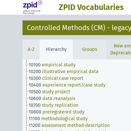
ZPID Vocabularies
Controlled Methods (CM) - legacy
New an
A-Z
Hierarchy
Groups
Deprecat
10100
empirical study
10200
illustrative empirical data
10300
clinical case report
10400
experience report/case study
10500
study project
10600
data reanalysis
10700
study replication
10800
preregistered study
11100
methodological study
11200
assessment method description