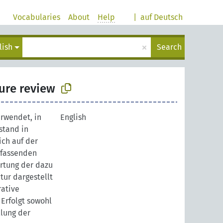
Vocabularies
About
Help
|
auf Deutsch
×
lish
Search
ture review
erwendet, in
English
stand in
ch auf der
mfassenden
rtung der dazu
tur dargestellt
rative
 Erfolgt sowohl
llung der