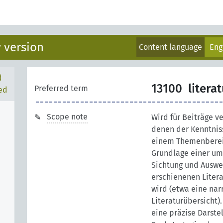
 version
Content language
Eng
d
13100
litera
Preferred term
ed
Scope note
Wird für Beiträge v
denen der Kenntnis
einem Themenberei
Grundlage einer u
Sichtung und Auswe
erschienenen Litera
wird (etwa eine nar
Literaturübersicht).
eine präzise Darste