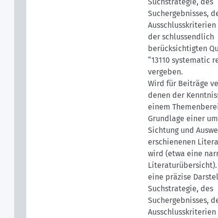
Suchstrategie, des
Suchergebnisses, de
Ausschlusskriterien
der schlussendlich
berücksichtigten Qu
“13110 systematic r
vergeben.
Wird für Beiträge v
denen der Kenntnis
einem Themenberei
Grundlage einer u
Sichtung und Auswe
erschienenen Litera
wird (etwa eine nar
Literaturübersicht).
eine präzise Darste
Suchstrategie, des
Suchergebnisses, de
Ausschlusskriterien