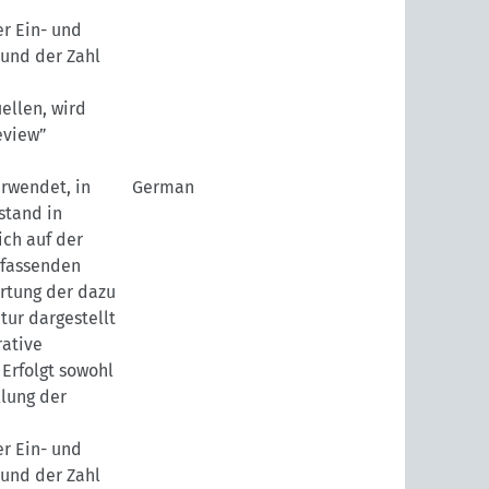
r Ein- und
 und der Zahl
ellen, wird
eview”
erwendet, in
German
stand in
ch auf der
mfassenden
rtung der dazu
tur dargestellt
rative
 Erfolgt sowohl
llung der
r Ein- und
 und der Zahl