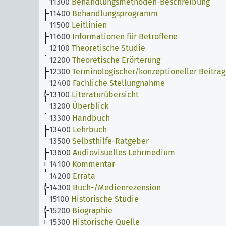
11300
Behandlungsmethoden-Beschreibung
11400
Behandlungsprogramm
11500
Leitlinien
11600
Informationen für Betroffene
12100
Theoretische Studie
12200
Theoretische Erörterung
12300
Terminologischer/konzeptioneller Beitrag
12400
Fachliche Stellungnahme
13100
Literaturübersicht
13200
Überblick
13300
Handbuch
13400
Lehrbuch
13500
Selbsthilfe-Ratgeber
13600
Audiovisuelles Lehrmedium
14100
Kommentar
14200
Errata
14300
Buch-/Medienrezension
15100
Historische Studie
15200
Biographie
15300
Historische Quelle