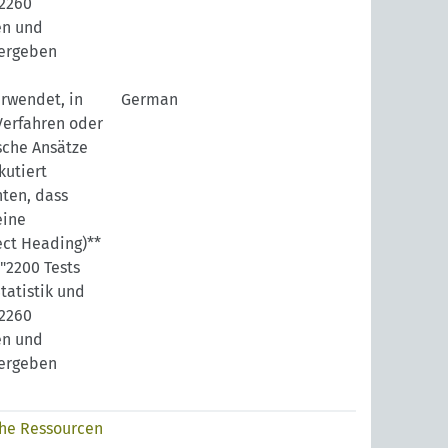
2260
en und
vergeben
erwendet, in
German
Verfahren oder
che Ansätze
kutiert
ten, dass
eine
ject Heading)**
"2200 Tests
tatistik und
2260
en und
vergeben
he Ressourcen