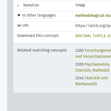
Notation
11100
In other languages
methodological st
URI
https://w3id.org/z
Download this concept:
RDF/XML
TURTLE
J
Related matching concepts
2260
Forschungsme
und Versuchsplanu
2200
Psychometrie,
Statistik, Methodik
2240
Statistik und
Mathematik