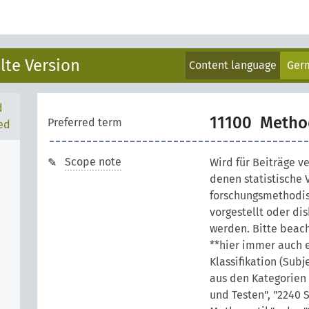
lte Version
Content language
Ger
d
11100
Metho
Preferred term
ed
Scope note
Wird für Beiträge v
denen statistische 
forschungsmethodis
vorgestellt oder dis
werden. Bitte beach
**hier immer auch 
Klassifikation (Sub
aus den Kategorien 
und Testen", "2240 S