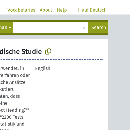
Vocabularies
About
Help
|
auf Deutsch
×
man
Search
dische Studie
erwendet, in
English
Verfahren oder
che Ansätze
kutiert
ten, dass
eine
ject Heading)**
"2200 Tests
tatistik und