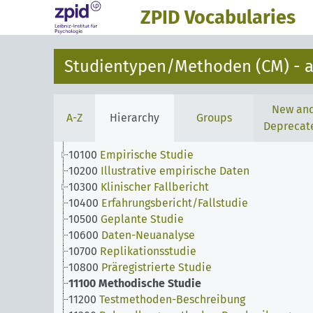
ZPID Vocabularies
Studientypen/Methoden (CM) - a
New an
A-Z
Hierarchy
Groups
Deprecat
10100
Empirische Studie
10200
Illustrative empirische Daten
10300
Klinischer Fallbericht
10400
Erfahrungsbericht/Fallstudie
10500
Geplante Studie
10600
Daten-Neuanalyse
10700
Replikationsstudie
10800
Präregistrierte Studie
11100
Methodische Studie
11200
Testmethoden-Beschreibung