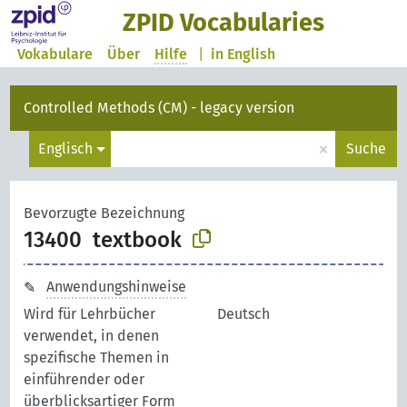
ZPID Vocabularies
Vokabulare
Über
Hilfe
|
in English
Controlled Methods (CM) - legacy version
×
Englisch
Suche
Bevorzugte Bezeichnung
13400
textbook
Anwendungshinweise
Wird für Lehrbücher
Deutsch
verwendet, in denen
spezifische Themen in
einführender oder
überblicksartiger Form