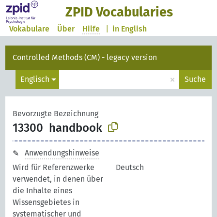
ZPID Vocabularies
Vokabulare
Über
Hilfe
|
in English
Controlled Methods (CM) - legacy version
×
Englisch
Suche
Bevorzugte Bezeichnung
13300
handbook
Anwendungshinweise
Wird für Referenzwerke
Deutsch
verwendet, in denen über
die Inhalte eines
Wissensgebietes in
systematischer und