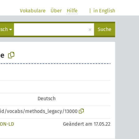
Vokabulare
Über
Hilfe
|
in English
×
isch
Suche
ne
Deutsch
zpid/vocabs/methods_legacy/13000
SON-LD
Geändert am 17.05.22