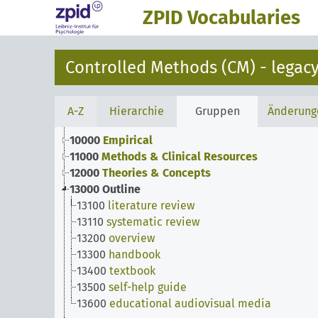
ZPID Vocabularies
Controlled Methods (CM) - legacy
A-Z
Hierarchie
Gruppen
Änderung
10000
Empirical
11000
Methods & Clinical Resources
12000
Theories & Concepts
13000
Outline
13100
literature review
13110
systematic review
13200
overview
13300
handbook
13400
textbook
13500
self-help guide
13600
educational audiovisual media