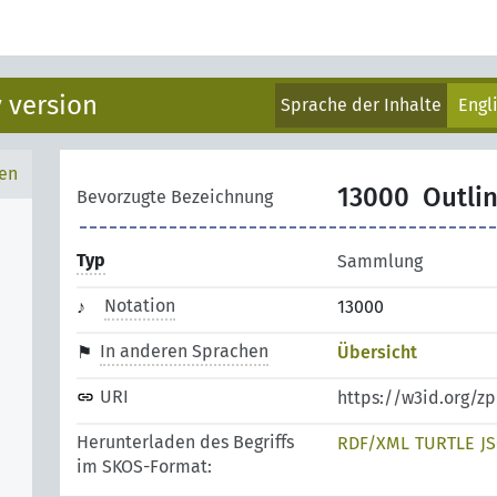
 version
Sprache der Inhalte
Engl
en
13000
Outli
Bevorzugte Bezeichnung
Typ
Sammlung
Notation
13000
In anderen Sprachen
Übersicht
URI
https://w3id.org/
Herunterladen des Begriffs
RDF/XML
TURTLE
J
im SKOS-Format: