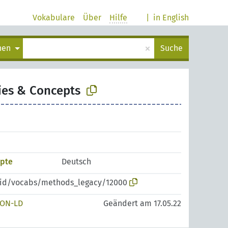
Vokabulare
Über
Hilfe
|
in English
×
chen
Suche
ies & Concepts
epte
Deutsch
zpid/vocabs/methods_legacy/12000
SON-LD
Geändert am 17.05.22