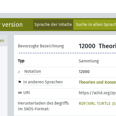
 version
Sprache der Inhalte
Suche in allen Spra
en
12000
Theor
Bevorzugte Bezeichnung
Typ
Sammlung
Notation
12000
In anderen Sprachen
Theorien und Konz
URI
https://w3id.org/
Herunterladen des Begriffs
RDF/XML
TURTLE
J
im SKOS-Format: