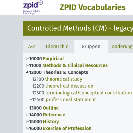
ZPID Vocabularies
Controlled Methods (CM) - legacy
A-Z
Hierarchie
Gruppen
Änderung
10000
Empirical
11000
Methods & Clinical Resources
12000
Theories & Concepts
12100
theoretical study
12200
theoretical discussion
12300
terminological/conceptual contribution
12400
professional statement
13000
Outline
14000
Reference
15000
History
16000
Exercise of Profession