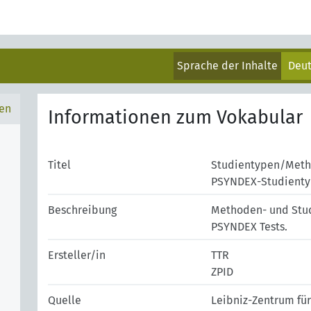
Sprache der Inhalte
Deu
en
Informationen zum Vokabular
Titel
Studientypen/Meth
PSYNDEX-Studientyp
Beschreibung
Methoden- und Stud
PSYNDEX Tests.
Ersteller/in
TTR
ZPID
Quelle
Leibniz-Zentrum fü