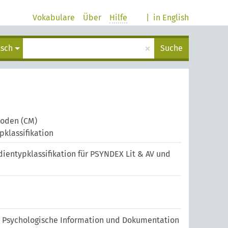
Vokabulare
Über
Hilfe
|
in English
×
tsch
Suche
oden (CM)
klassifikation
ientypklassifikation für PSYNDEX Lit & AV und
r Psychologische Information und Dokumentation