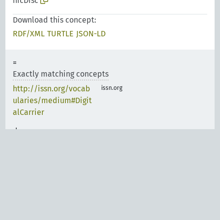
nicDisc
Download this concept:
RDF/XML
TURTLE
JSON-LD
Exactly matching concepts
http://issn.org/vocab
issn.org
ularies/medium#Digit
alCarrier
Narrower matching
concepts
Carriers Scheme
http://id.loc.gov/voca
bulary/carriers/cd
Carriers Scheme
http://id.loc.gov/voca
bulary/carriers/sd