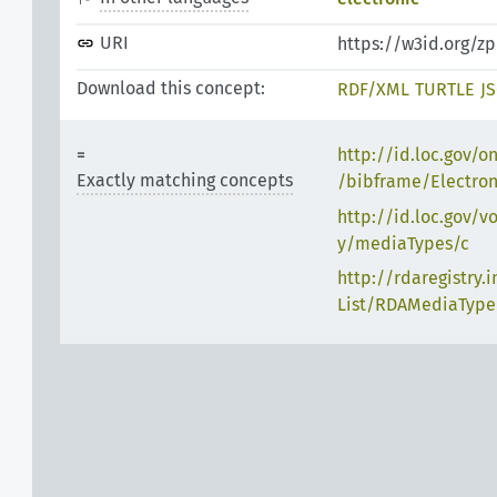
URI
https://w3id.org/z
Download this concept:
RDF/XML
TURTLE
J
http://id.loc.gov/o
Exactly matching concepts
/bibframe/Electron
http://id.loc.gov/v
y/mediaTypes/c
http://rdaregistry.
List/RDAMediaType