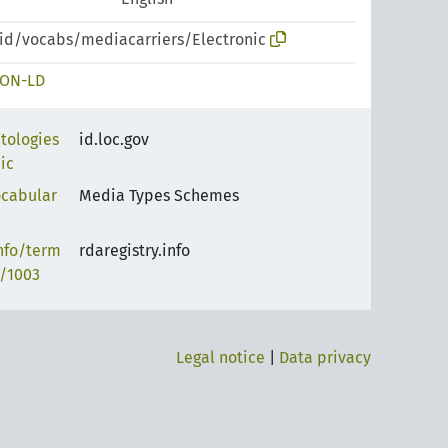
pid/vocabs/mediacarriers/Electronic
SON-LD
ntologies
id.loc.gov
ic
ocabular
Media Types Schemes
info/term
rdaregistry.info
/1003
Legal notice
|
Data privacy