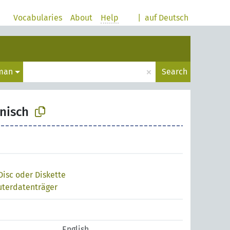
Vocabularies
About
Help
|
auf Deutsch
×
man
Search
nisch
Disc oder Diskette
terdatenträger
English