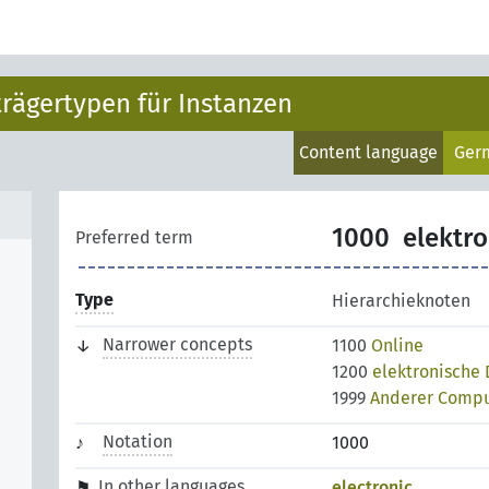
rägertypen für Instanzen
Content language
Ger
1000
elektro
Preferred term
Type
Hierarchieknoten
Narrower concepts
1100
Online
1200
elektronische 
1999
Anderer Compu
Notation
1000
In other languages
electronic