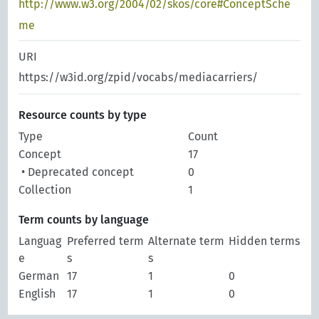
http://www.w3.org/2004/02/skos/core#ConceptSche
me
URI
https://w3id.org/zpid/vocabs/mediacarriers/
Resource counts by type
Type
Count
Concept
17
• Deprecated concept
0
Collection
1
Term counts by language
Languag
Preferred term
Alternate term
Hidden terms
e
s
s
German
17
1
0
English
17
1
0