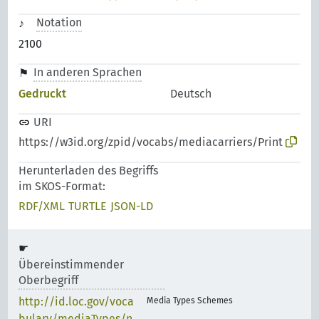
Notation
2100
In anderen Sprachen
Gedruckt
Deutsch
URI
https://w3id.org/zpid/vocabs/mediacarriers/Print
Herunterladen des Begriffs
im SKOS-Format:
RDF/XML
TURTLE
JSON-LD
Übereinstimmender
Oberbegriff
http://id.loc.gov/voca
Media Types Schemes
bulary/mediaTypes/n