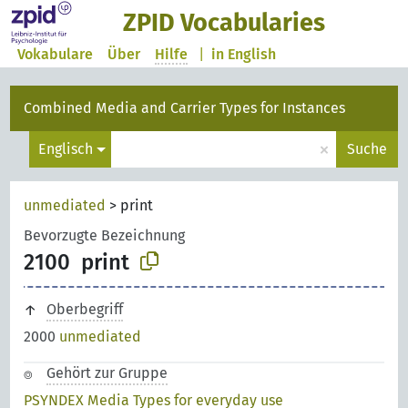
ZPID Vocabularies
Vokabulare
Über
Hilfe
|
in English
Combined Media and Carrier Types for Instances
×
Englisch
Suche
unmediated
>
print
Bevorzugte Bezeichnung
2100
print
Oberbegriff
2000
unmediated
Gehört zur Gruppe
PSYNDEX Media Types for everyday use