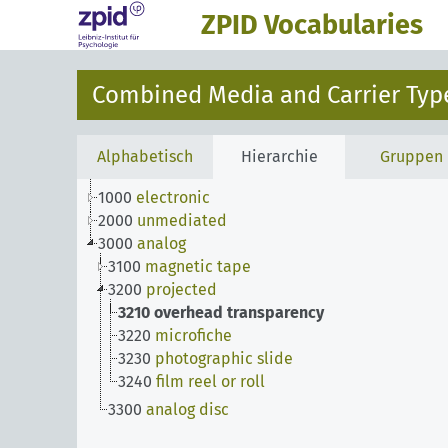
ZPID Vocabularies
Combined Media and Carrier Type
Alphabetisch
Hierarchie
Gruppen
1000
electronic
2000
unmediated
3000
analog
3100
magnetic tape
3200
projected
3210
overhead transparency
3220
microfiche
3230
photographic slide
3240
film reel or roll
3300
analog disc