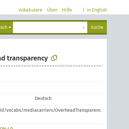
Vokabulare
Über
Hilfe
|
in English
×
isch
Suche
d transparency
Deutsch
pid/vocabs/mediacarriers/OverheadTransparenc
SON-LD