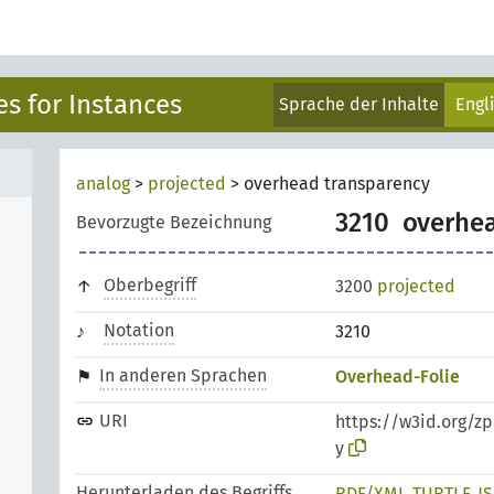
s for Instances
Sprache der Inhalte
Engl
analog
>
projected
>
overhead transparency
3210
overhea
Bevorzugte Bezeichnung
Oberbegriff
3200
projected
Notation
3210
In anderen Sprachen
Overhead-Folie
URI
https://w3id.org/z
y
Herunterladen des Begriffs
RDF/XML
TURTLE
J