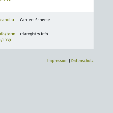
ocabular
Carriers Scheme
info/term
rdaregistry.info
e/1039
Impressum
|
Datenschutz