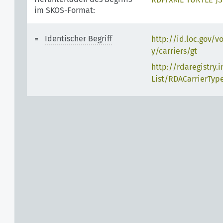
im SKOS-Format:
Identischer Begriff
http://id.loc.gov/v
y/carriers/gt
http://rdaregistry.
List/RDACarrierTyp