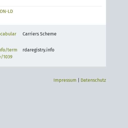
SON-LD
ocabular
Carriers Scheme
info/term
rdaregistry.info
e/1039
Impressum
|
Datenschutz