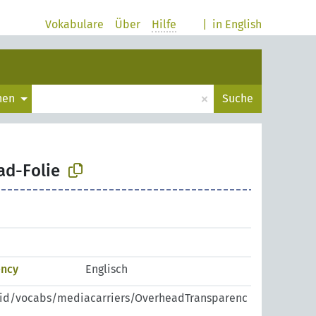
Vokabulare
Über
Hilfe
|
in English
×
chen
Suche
ad-Folie
ency
Englisch
pid/vocabs/mediacarriers/OverheadTransparenc