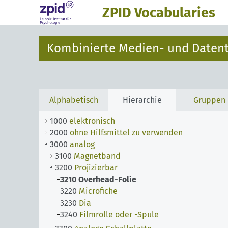
ZPID Vocabularies
Kombinierte Medien- und Datent
Alphabetisch
Hierarchie
Gruppen
1000
elektronisch
2000
ohne Hilfsmittel zu verwenden
3000
analog
3100
Magnetband
3200
Projizierbar
3210
Overhead-Folie
3220
Microfiche
3230
Dia
3240
Filmrolle oder -Spule