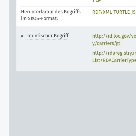
Herunterladen des Begriffs
RDF/XML
TURTLE
J
im SKOS-Format:
Identischer Begriff
http://id.loc.gov/v
y/carriers/gt
http://rdaregistry.
List/RDACarrierTyp