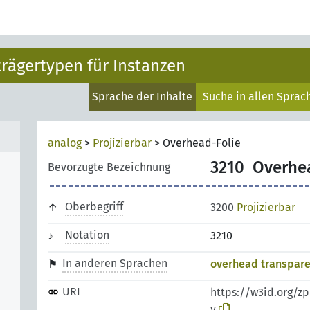
rägertypen für Instanzen
Sprache der Inhalte
Suche in allen Spra
analog
>
Projizierbar
>
Overhead-Folie
3210
Overhe
Bevorzugte Bezeichnung
Oberbegriff
3200
Projizierbar
Notation
3210
In anderen Sprachen
overhead transpar
URI
https://w3id.org/z
y