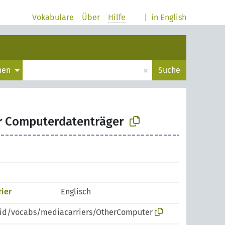
Vokabulare
Über
Hilfe
|
in English
×
chen
Suche
r Computerdatenträger
rier
Englisch
pid/vocabs/mediacarriers/OtherComputer