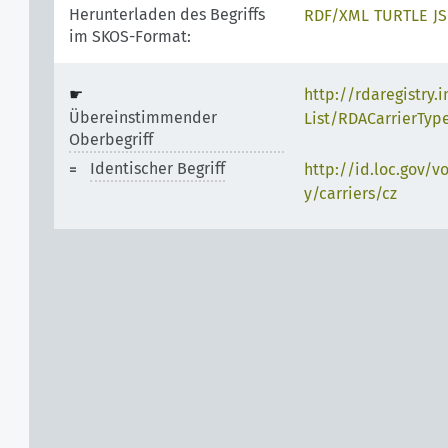
Herunterladen des Begriffs
RDF/XML
TURTLE
J
im SKOS-Format:
http://rdaregistry.
Übereinstimmender
List/RDACarrierTyp
Oberbegriff
Identischer Begriff
http://id.loc.gov/v
y/carriers/cz