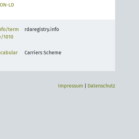
SON-LD
info/term
rdaregistry.info
e/1010
ocabular
Carriers Scheme
Impressum
|
Datenschutz