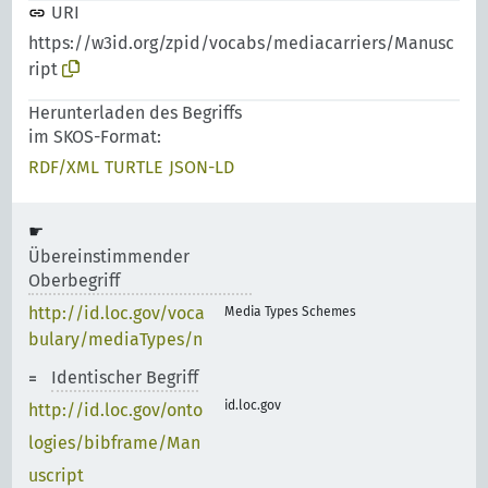
URI
https://w3id.org/zpid/vocabs/mediacarriers/Manusc
ript
Herunterladen des Begriffs
im SKOS-Format:
RDF/XML
TURTLE
JSON-LD
Übereinstimmender
Oberbegriff
http://id.loc.gov/voca
Media Types Schemes
bulary/mediaTypes/n
Identischer Begriff
id.loc.gov
http://id.loc.gov/onto
logies/bibframe/Man
uscript