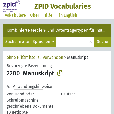
ZPID Vocabularies
Vokabulare
Über
Hilfe
|
in English
Kombinierte Medien- und Datenträgertypen für Instanzen
×
Suche in allen Sprachen
Suche
ohne Hilfsmittel zu verwenden
>
Manuskript
Bevorzugte Bezeichnung
2200
Manuskript
Anwendungshinweise
Von Hand oder
Deutsch
Schreibmaschine
geschriebene Dokumente,
zB getippte