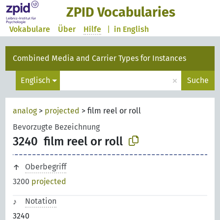
ZPID Vocabularies
Vokabulare
Über
Hilfe
|
in English
Combined Media and Carrier Types for Instances
×
Englisch
Suche
analog
>
projected
>
film reel or roll
Bevorzugte Bezeichnung
3240
film reel or roll
Oberbegriff
3200
projected
Notation
3240