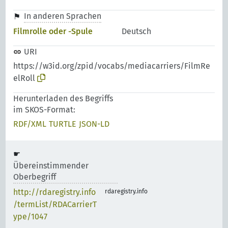
In anderen Sprachen
Filmrolle oder -Spule
Deutsch
URI
https://w3id.org/zpid/vocabs/mediacarriers/FilmRe
elRoll
Herunterladen des Begriffs
im SKOS-Format:
RDF/XML
TURTLE
JSON-LD
Übereinstimmender
Oberbegriff
http://rdaregistry.info
rdaregistry.info
/termList/RDACarrierT
ype/1047