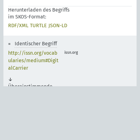
Herunterladen des Begriffs
im SKOS-Format:
RDF/XML
TURTLE
JSON-LD
Identischer Begriff
http://issn.org/vocab
issn.org
ularies/medium#Digit
alCarrier
Übereinstimmende
Unterbegriffe
Carriers Scheme
http://id.loc.gov/voca
bulary/carriers/cd
Carriers Scheme
http://id.loc.gov/voca
bulary/carriers/sd