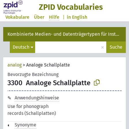
ZPID Vocabularies
Vokabulare
Über
Hilfe
|
in English
Kombinierte Medien- und Datenträgertypen für Instanzen
×
Deutsch
Suche
analog
>
Analoge Schallplatte
Bevorzugte Bezeichnung
3300
Analoge Schallplatte
Anwendungshinweise
Use for phonograph
records (Schallplatten)
Synonyme