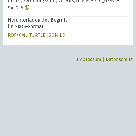
https://w3id.org/zpid/vocabs/licenses/CC_BY-NC-
SA_2_5
Herunterladen des Begriffs
im SKOS-Format:
RDF/XML
TURTLE
JSON-LD
Impressum
|
Datenschutz