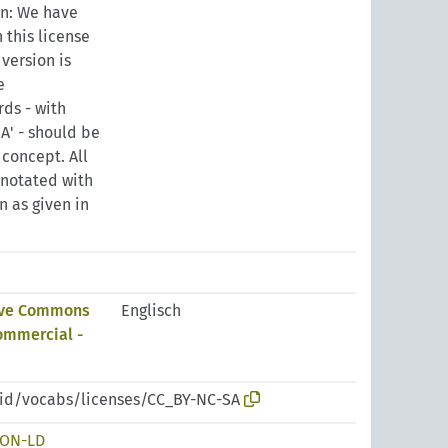
on: We have
 this license
version is
e
ds - with
A' - should be
 concept. All
nnotated with
n as given in
tive Commons
Englisch
ommercial -
pid/vocabs/licenses/CC_BY-NC-SA
SON-LD