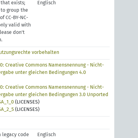
 that exists;
Englisch
 to group the
of CC-BY-NC-
nly valid with
lease don't
n.
tzungsrechte vorbehalten
.0: Creative Commons Namensnennung - Nicht-
ergabe unter gleichen Bedingungen 4.0
.0: Creative Commons Namensnennung - Nicht-
ergabe unter gleichen Bedingungen 3.0 Unported
SA_1_0
(LICENSES)
SA_2_5
(LICENSES)
m legacy code
Englisch