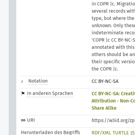
in COPR |c. Migrati
several records with
type, but where the 
unknown. Only thes
indeterminate recor
'COPR |c CC BY-NC-S
annotated with this
others should be a
their specific versio
the COPR |c.
Notation
CC BY-NC-SA
In anderen Sprachen
CC BY-NC-SA: Crea
Attribution - Non-C
Share Alike
URI
https://w3id.org/z
Herunterladen des Begriffs
RDF/XML
TURTLE
J