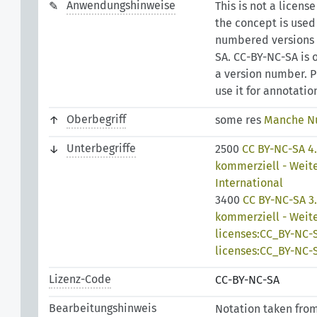
Anwendungshinweise
This is not a license
the concept is used
numbered versions 
SA. CC-BY-NC-SA is o
a version number. P
use it for annotatio
Oberbegriff
some res
Manche Nu
Unterbegriffe
2500
CC BY-NC-SA 4
kommerziell - Weit
International
3400
CC BY-NC-SA 3
kommerziell - Weit
licenses:CC_BY-NC-
licenses:CC_BY-NC-
Lizenz-Code
CC-BY-NC-SA
Bearbeitungshinweis
Notation taken fro