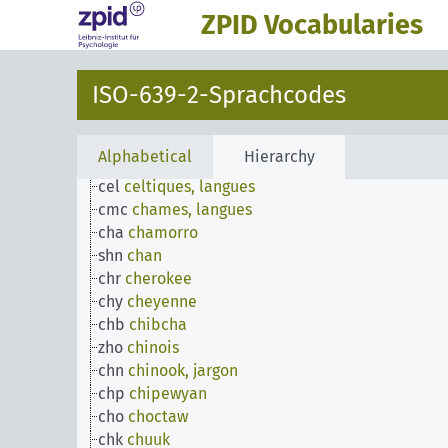
bug
bugi
ZPID Vocabularies
bul
bulgare
cad
caddo
krl
carélien
ISO-639-2-Sprachcodes
car
carib
cat
catalan
cau
caucasiennes, langues
Alphabetical
Hierarchy
ceb
cebuano
cel
celtiques, langues
cmc
chames, langues
cha
chamorro
shn
chan
chr
cherokee
chy
cheyenne
chb
chibcha
zho
chinois
chn
chinook, jargon
chp
chipewyan
cho
choctaw
chk
chuuk