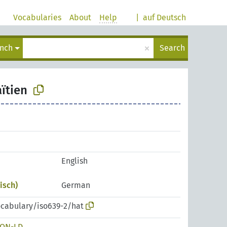
Vocabularies
About
Help
|
auf Deutsch
×
ench
Search
aïtien
English
isch)
German
ocabulary/iso639-2/hat
SON-LD