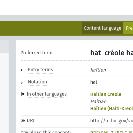
Content language
Fr
hat
créole h
Preferred term
Entry terms
haïtien
Notation
hat
In other languages
Haitian Creole
Haitian
Haïtien (Haiti-Kreol
URI
http://id.loc.gov/v
Download this concept:
RDF/XML
TURTLE
J