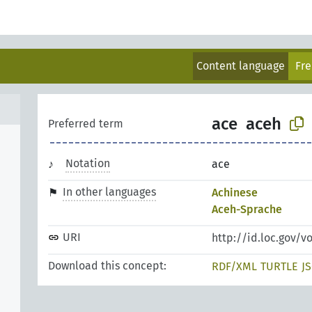
Content language
Fr
ace
aceh
Preferred term
Notation
ace
In other languages
Achinese
Aceh-Sprache
URI
http://id.loc.gov/v
Download this concept:
RDF/XML
TURTLE
J