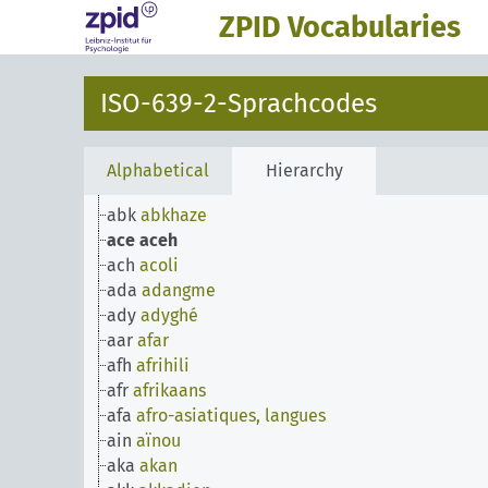
ZPID Vocabularies
ISO-639-2-Sprachcodes
Alphabetical
Hierarchy
abk
abkhaze
ace
aceh
ach
acoli
ada
adangme
ady
adyghé
aar
afar
afh
afrihili
afr
afrikaans
afa
afro-asiatiques, langues
ain
aïnou
aka
akan