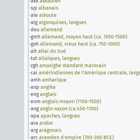
akk
akkadien
sqi
albanais
ale
aléoute
alg
algonquines, langues
deu
allemand
gmh
allemand, moyen haut (ca. 1050-1500)
goh
allemand, vieux haut (ca. 750-1050)
alt
altai du Sud
tut
altaïques, langues
zgh
amazighe standard marocain
cai
amérindiennes de l'Amérique centrale, lang
amh
amharique
anp
angika
eng
anglais
enm
anglais moyen (1100-1500)
ang
anglo-saxon (ca.450-1100)
apa
apaches, langues
ara
arabe
arg
aragonais
arc
araméen d'empire (700-300 BCE)