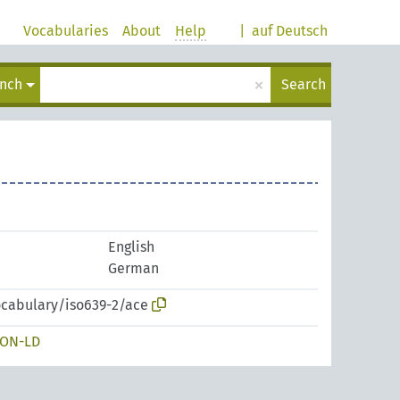
Vocabularies
About
Help
|
auf Deutsch
×
ench
Search
English
German
ocabulary/iso639-2/ace
SON-LD