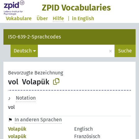
ZPID Vocabularies
Vokabulare
Über
Hilfe
|
in English
ISO-639-2-Sprachcodes
×
Deutsch
Suche
Bevorzugte Bezeichnung
vol
Volapük
Notation
vol
In anderen Sprachen
Volapük
Englisch
volapük
Französisch