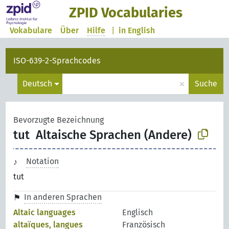
ZPID Vocabularies
Vokabulare
Über
Hilfe
|
in English
ISO-639-2-Sprachcodes
×
Deutsch
Suche
Bevorzugte Bezeichnung
tut
Altaische Sprachen (Andere)
Notation
tut
In anderen Sprachen
Altaic languages
Englisch
altaïques, langues
Französisch