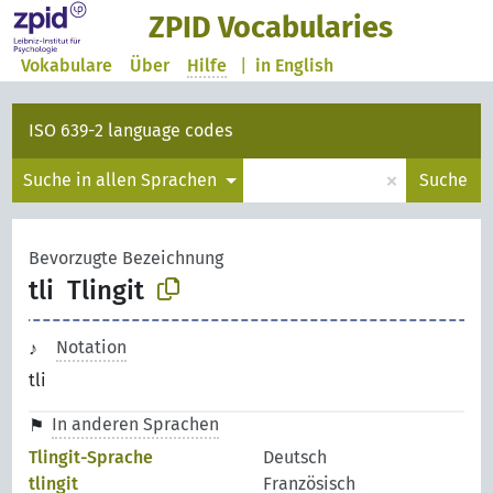
ZPID Vocabularies
Vokabulare
Über
Hilfe
|
in English
ISO 639-2 language codes
×
Suche in allen Sprachen
Suche
Bevorzugte Bezeichnung
tli
Tlingit
Notation
tli
In anderen Sprachen
Tlingit-Sprache
Deutsch
tlingit
Französisch