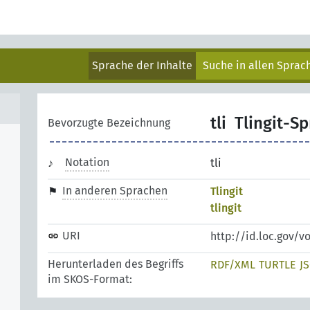
Sprache der Inhalte
Suche in allen Spra
tli
Tlingit-S
Bevorzugte Bezeichnung
Notation
tli
In anderen Sprachen
Tlingit
tlingit
URI
http://id.loc.gov/v
Herunterladen des Begriffs
RDF/XML
TURTLE
J
im SKOS-Format: