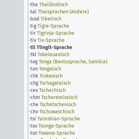
tha
Thailändisch
tai
Thaisprachen (Andere)
bod
Tibetisch
tig
Tigre-Sprache
tir
Tigrinja-Sprache
tiv
Tiv-Sprache
tli
Tlingit-Sprache
tkl
Tokelauanisch
tog
Tonga (Bantusprache, Sambia)
ton
Tongaisch
chk
Trukesisch
chg
Tschagataisch
ces
Tschechisch
chm
Tscheremissisch
che
Tschetschenisch
chv
Tschuwaschisch
tsi
Tsimshian-Sprache
tso
Tsonga-Sprache
tsn
Tswana-Sprache