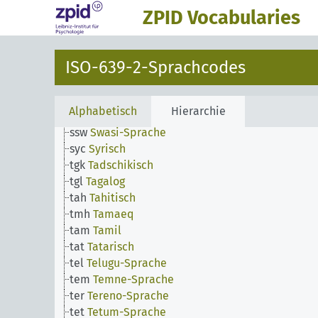
zgh
Standard Moroccan Tamazight (en)
ZPID Vocabularies
sot
Süd-Sotho-Sprache
sma
Südsaamisch
suk
Sukuma-Sprache
ISO-639-2-Sprachcodes
sux
Sumerisch
sun
Sundanesisch
sus
Susu
Alphabetisch
Hierarchie
swa
Swahili
ssw
Swasi-Sprache
syc
Syrisch
tgk
Tadschikisch
tgl
Tagalog
tah
Tahitisch
tmh
Tamaeq
tam
Tamil
tat
Tatarisch
tel
Telugu-Sprache
tem
Temne-Sprache
ter
Tereno-Sprache
tet
Tetum-Sprache