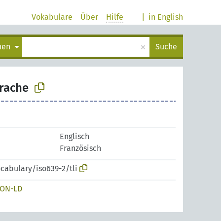
Vokabulare
Über
Hilfe
|
in English
×
chen
Suche
prache
Englisch
Französisch
ocabulary/iso639-2/tli
SON-LD