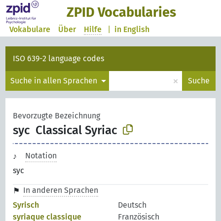
ZPID Vocabularies
Vokabulare
Über
Hilfe
|
in English
ISO 639-2 language codes
×
Suche in allen Sprachen
Suche
Bevorzugte Bezeichnung
syc
Classical Syriac
Notation
syc
In anderen Sprachen
Syrisch
Deutsch
syriaque classique
Französisch