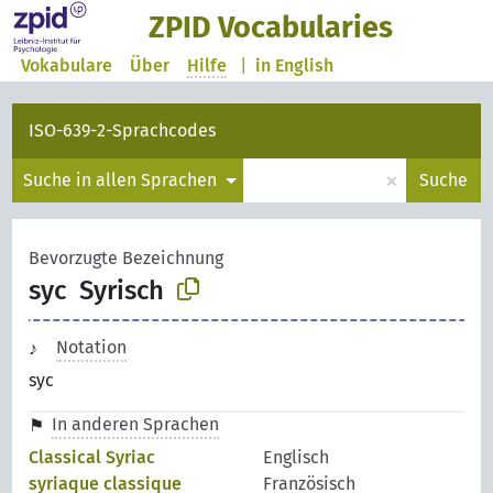
ZPID Vocabularies
Vokabulare
Über
Hilfe
|
in English
ISO-639-2-Sprachcodes
×
Suche in allen Sprachen
Suche
Bevorzugte Bezeichnung
syc
Syrisch
Notation
syc
In anderen Sprachen
Classical Syriac
Englisch
syriaque classique
Französisch