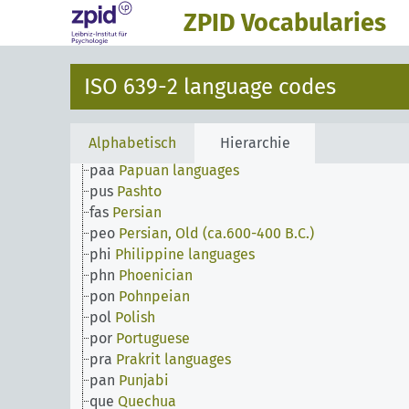
oss
Ossetic
ZPID Vocabularies
oto
Otomian languages
pal
Pahlavi
pau
Palauan
ISO 639-2 language codes
pli
Pali
pam
Pampanga
pag
Pangasinan
Alphabetisch
Hierarchie
pap
Papiamento
paa
Papuan languages
pus
Pashto
fas
Persian
peo
Persian, Old (ca.600-400 B.C.)
phi
Philippine languages
phn
Phoenician
pon
Pohnpeian
pol
Polish
por
Portuguese
pra
Prakrit languages
pan
Punjabi
que
Quechua