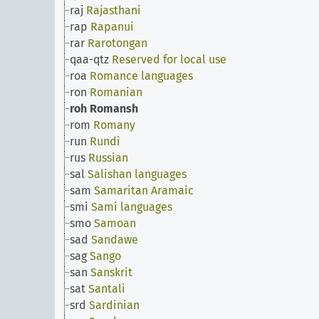
raj
Rajasthani
rap
Rapanui
rar
Rarotongan
qaa-qtz
Reserved for local use
roa
Romance languages
ron
Romanian
roh
Romansh
rom
Romany
run
Rundi
rus
Russian
sal
Salishan languages
sam
Samaritan Aramaic
smi
Sami languages
smo
Samoan
sad
Sandawe
sag
Sango
san
Sanskrit
sat
Santali
srd
Sardinian