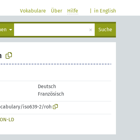
Vokabulare
Über
Hilfe
|
in English
×
chen
Suche
h
Deutsch
Französisch
ocabulary/iso639-2/roh
SON-LD