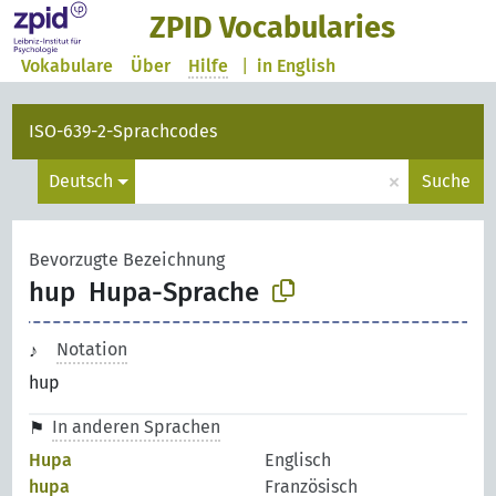
ZPID Vocabularies
Vokabulare
Über
Hilfe
|
in English
ISO-639-2-Sprachcodes
×
Deutsch
Suche
Bevorzugte Bezeichnung
hup
Hupa-Sprache
Notation
hup
In anderen Sprachen
Hupa
Englisch
hupa
Französisch