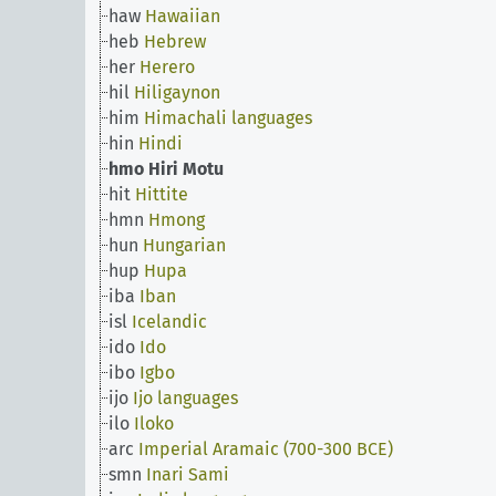
haw
Hawaiian
heb
Hebrew
her
Herero
hil
Hiligaynon
him
Himachali languages
hin
Hindi
hmo
Hiri Motu
hit
Hittite
hmn
Hmong
hun
Hungarian
hup
Hupa
iba
Iban
isl
Icelandic
ido
Ido
ibo
Igbo
ijo
Ijo languages
ilo
Iloko
arc
Imperial Aramaic (700-300 BCE)
smn
Inari Sami