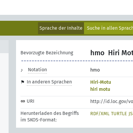
Sprache der Inhalte
Suche in allen Spra
hmo
Hiri Mo
Bevorzugte Bezeichnung
Notation
hmo
In anderen Sprachen
Hiri-Motu
hiri motu
URI
http://id.loc.gov/
Herunterladen des Begriffs
RDF/XML
TURTLE
J
im SKOS-Format: