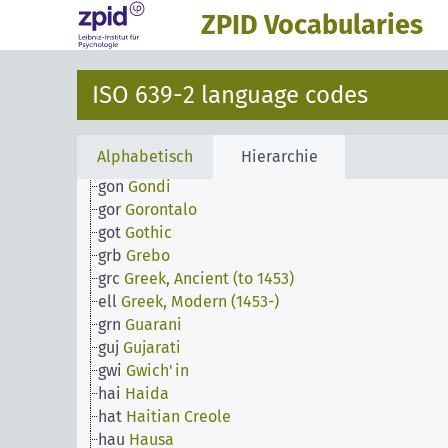
gba
Gbaya
ZPID Vocabularies
gez
Geez
kat
Georgian
deu
German
ISO 639-2 language codes
gmh
German, Middle High (ca.1050-1500)
goh
German, Old High (ca.750-1050)
gem
Germanic languages
Alphabetisch
Hierarchie
gil
Gilbertese
gon
Gondi
gor
Gorontalo
got
Gothic
grb
Grebo
grc
Greek, Ancient (to 1453)
ell
Greek, Modern (1453-)
grn
Guarani
guj
Gujarati
gwi
Gwich'in
hai
Haida
hat
Haitian Creole
hau
Hausa