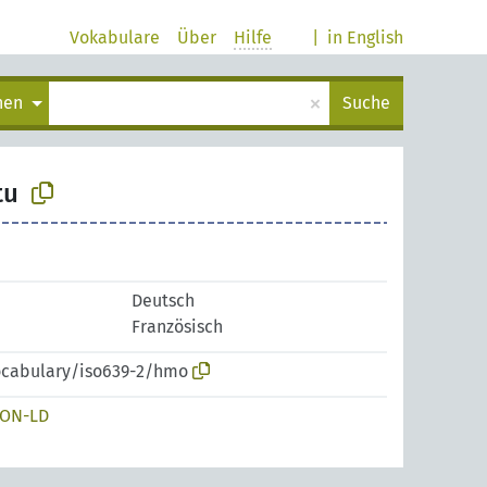
Vokabulare
Über
Hilfe
|
in English
×
chen
Suche
tu
Deutsch
Französisch
vocabulary/iso639-2/hmo
SON-LD