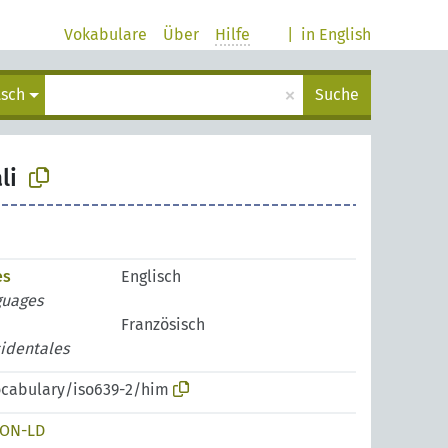
Vokabulare
Über
Hilfe
|
in English
×
tsch
Suche
li
es
Englisch
guages
Französisch
cidentales
vocabulary/iso639-2/him
SON-LD