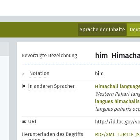
Sprache der Inhalte
Deu
him
Himacha
Bevorzugte Bezeichnung
Notation
him
In anderen Sprachen
Himachali languag
Western Pahari lan
langues himachalis
langues paharis oc
URI
http://id.loc.gov/
Herunterladen des Begriffs
RDF/XML
TURTLE
J