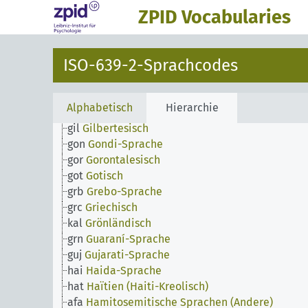
glg
Galicisch
ZPID Vocabularies
gla
Gälisch-Schottisch
orm
Galla-Sprache
lug
Ganda-Sprache
ISO-639-2-Sprachcodes
gay
Gayo-Sprache
gba
Gbaya-Sprache
kat
Georgisch
Alphabetisch
Hierarchie
gem
Germanische Sprachen (Andere)
gil
Gilbertesisch
gon
Gondi-Sprache
gor
Gorontalesisch
got
Gotisch
grb
Grebo-Sprache
grc
Griechisch
kal
Grönländisch
grn
Guaraní-Sprache
guj
Gujarati-Sprache
hai
Haida-Sprache
hat
Haïtien (Haiti-Kreolisch)
afa
Hamitosemitische Sprachen (Andere)