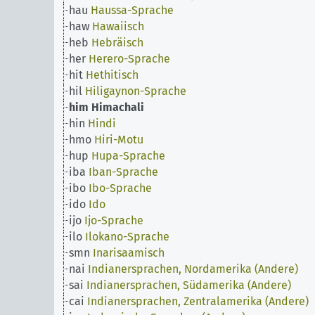
hau
Haussa-Sprache
haw
Hawaiisch
heb
Hebräisch
her
Herero-Sprache
hit
Hethitisch
hil
Hiligaynon-Sprache
him
Himachali
hin
Hindi
hmo
Hiri-Motu
hup
Hupa-Sprache
iba
Iban-Sprache
ibo
Ibo-Sprache
ido
Ido
ijo
Ijo-Sprache
ilo
Ilokano-Sprache
smn
Inarisaamisch
nai
Indianersprachen, Nordamerika (Andere)
sai
Indianersprachen, Südamerika (Andere)
cai
Indianersprachen, Zentralamerika (Andere)