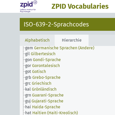
gaa
Ga-Sprache
ZPID Vocabularies
glg
Galicisch
gla
Gälisch-Schottisch
orm
Galla-Sprache
ISO-639-2-Sprachcodes
lug
Ganda-Sprache
gay
Gayo-Sprache
gba
Gbaya-Sprache
Alphabetisch
Hierarchie
kat
Georgisch
gem
Germanische Sprachen (Andere)
gil
Gilbertesisch
gon
Gondi-Sprache
gor
Gorontalesisch
got
Gotisch
grb
Grebo-Sprache
grc
Griechisch
kal
Grönländisch
grn
Guaraní-Sprache
guj
Gujarati-Sprache
hai
Haida-Sprache
hat
Haïtien (Haiti-Kreolisch)