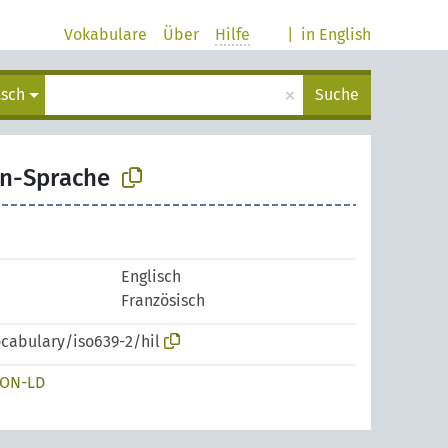
Vokabulare
Über
Hilfe
|
in English
×
tsch
Suche
on-Sprache
Englisch
Französisch
ocabulary/iso639-2/hil
SON-LD