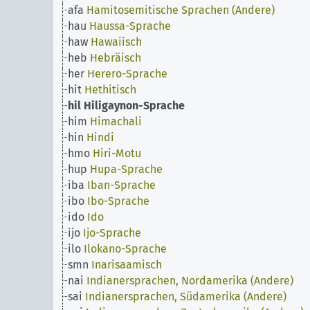
afa
Hamitosemitische Sprachen (Andere)
hau
Haussa-Sprache
haw
Hawaiisch
heb
Hebräisch
her
Herero-Sprache
hit
Hethitisch
hil
Hiligaynon-Sprache
him
Himachali
hin
Hindi
hmo
Hiri-Motu
hup
Hupa-Sprache
iba
Iban-Sprache
ibo
Ibo-Sprache
ido
Ido
ijo
Ijo-Sprache
ilo
Ilokano-Sprache
smn
Inarisaamisch
nai
Indianersprachen, Nordamerika (Andere)
sai
Indianersprachen, Südamerika (Andere)