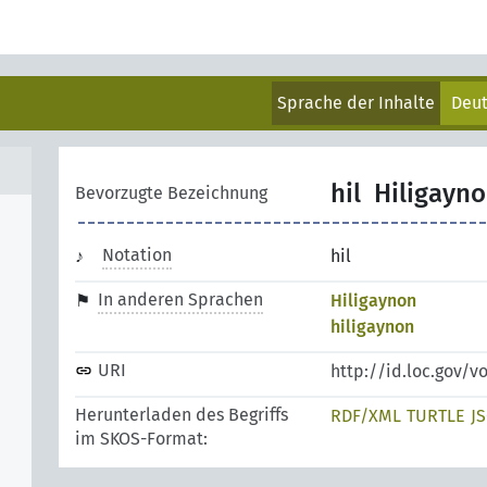
Sprache der Inhalte
Deu
hil
Hiligayn
Bevorzugte Bezeichnung
Notation
hil
In anderen Sprachen
Hiligaynon
hiligaynon
URI
http://id.loc.gov/v
Herunterladen des Begriffs
RDF/XML
TURTLE
J
im SKOS-Format: